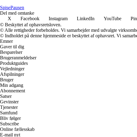
Spise
Pausen
Del med omtanke
X
Facebook
Instagram
LinkedIn
YouTube
Pin
© Beskyttet af ophavsretsloven.
© Alle rettigheder forbeholdes. Vi samarbejder med udvalgte virksomhed
© Indholdet på denne hjemmeside er beskyttet af ophavsret. Vi samarbe
Emner
Gaver til dig
Besparelser
Brugeranmeldelser
Produktguides
Vejledninger
Afspilninger
Bruger
Min adgang
Abonnement
Satser
Gevinster
Tjenester
Samfund
Bliv følger
Subscribe
Online fællesskab
E-mail nyt