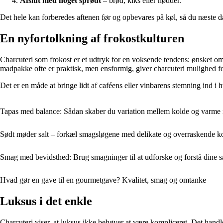
Afslut med noget sprødt
– brød, kiks eller nødder.
Det hele kan forberedes aftenen før og opbevares på køl, så du næste d
En nyfortolkning af frokostkulturen
Charcuteri som frokost er et udtryk for en voksende tendens: ønsket om 
madpakke ofte er praktisk, men ensformig, giver charcuteri mulighed fo
Det er en måde at bringe lidt af caféens eller vinbarens stemning ind i
Tapas med balance: Sådan skaber du variation mellem kolde og varme r
Sødt møder salt – forkæl smagsløgene med delikate og overraskende k
Smag med bevidsthed: Brug smagninger til at udforske og forstå dine s
Hvad gør en gave til en gourmetgave? Kvalitet, smag og omtanke
Luksus i det enkle
Charcuteri viser, at luksus ikke behøver at være kompliceret. Det handler