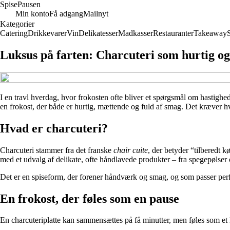
Spise
Pausen
Min konto
Få adgang
Mailnyt
Kategorier
Catering
Drikkevarer
Vin
Delikatesser
Madkasser
Restauranter
Takeaway
Luksus på farten: Charcuteri som hurtig og 
I en travl hverdag, hvor frokosten ofte bliver et spørgsmål om hastighe
en frokost, der både er hurtig, mættende og fuld af smag. Det kræver hv
Hvad er charcuteri?
Charcuteri stammer fra det franske
chair cuite
, der betyder “tilberedt 
med et udvalg af delikate, ofte håndlavede produkter – fra spegepølser og 
Det er en spiseform, der forener håndværk og smag, og som passer per
En frokost, der føles som en pause
En charcuteriplatte kan sammensættes på få minutter, men føles som et l