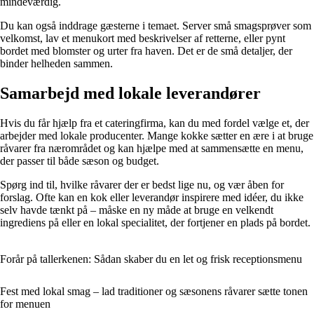
mindeværdig.
Du kan også inddrage gæsterne i temaet. Server små smagsprøver som
velkomst, lav et menukort med beskrivelser af retterne, eller pynt
bordet med blomster og urter fra haven. Det er de små detaljer, der
binder helheden sammen.
Samarbejd med lokale leverandører
Hvis du får hjælp fra et cateringfirma, kan du med fordel vælge et, der
arbejder med lokale producenter. Mange kokke sætter en ære i at bruge
råvarer fra nærområdet og kan hjælpe med at sammensætte en menu,
der passer til både sæson og budget.
Spørg ind til, hvilke råvarer der er bedst lige nu, og vær åben for
forslag. Ofte kan en kok eller leverandør inspirere med idéer, du ikke
selv havde tænkt på – måske en ny måde at bruge en velkendt
ingrediens på eller en lokal specialitet, der fortjener en plads på bordet.
Forår på tallerkenen: Sådan skaber du en let og frisk receptionsmenu
Fest med lokal smag – lad traditioner og sæsonens råvarer sætte tonen
for menuen