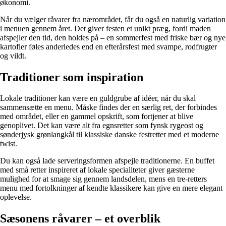
økonomi.
Når du vælger råvarer fra nærområdet, får du også en naturlig variation
i menuen gennem året. Det giver festen et unikt præg, fordi maden
afspejler den tid, den holdes på – en sommerfest med friske bær og nye
kartofler føles anderledes end en efterårsfest med svampe, rodfrugter
og vildt.
Traditioner som inspiration
Lokale traditioner kan være en guldgrube af idéer, når du skal
sammensætte en menu. Måske findes der en særlig ret, der forbindes
med området, eller en gammel opskrift, som fortjener at blive
genoplivet. Det kan være alt fra egnsretter som fynsk rygeost og
sønderjysk grønlangkål til klassiske danske festretter med et moderne
twist.
Du kan også lade serveringsformen afspejle traditionerne. En buffet
med små retter inspireret af lokale specialiteter giver gæsterne
mulighed for at smage sig gennem landsdelen, mens en tre-retters
menu med fortolkninger af kendte klassikere kan give en mere elegant
oplevelse.
Sæsonens råvarer – et overblik