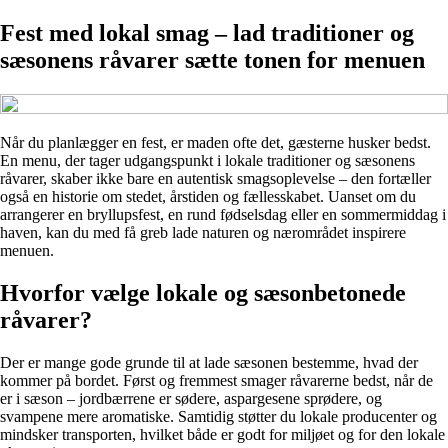
Fest med lokal smag – lad traditioner og
sæsonens råvarer sætte tonen for menuen
Når du planlægger en fest, er maden ofte det, gæsterne husker bedst.
En menu, der tager udgangspunkt i lokale traditioner og sæsonens
råvarer, skaber ikke bare en autentisk smagsoplevelse – den fortæller
også en historie om stedet, årstiden og fællesskabet. Uanset om du
arrangerer en bryllupsfest, en rund fødselsdag eller en sommermiddag i
haven, kan du med få greb lade naturen og nærområdet inspirere
menuen.
Hvorfor vælge lokale og sæsonbetonede
råvarer?
Der er mange gode grunde til at lade sæsonen bestemme, hvad der
kommer på bordet. Først og fremmest smager råvarerne bedst, når de
er i sæson – jordbærrene er sødere, aspargesene sprødere, og
svampene mere aromatiske. Samtidig støtter du lokale producenter og
mindsker transporten, hvilket både er godt for miljøet og for den lokale