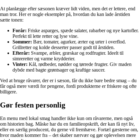
At planlægge efter sæsonen kræver lidt viden, men det er lettere, end
man tror. Her er nogle eksempler på, hvordan du kan lade årstiden
sætte tonen:
Forår:
Friske asparges, spæde salater, rabarber og nye kartofler.
Perfekt til lette retter og lyse vine.
Sommer:
Bær, tomater, agurker, ærter og urter i overflod.
Grillretter og kolde desserter passer godt til årstiden.
Efterår:
Svampe, æbler, græskar og rodfrugter. Ideelt til
simreretter og varme krydderier.
Vinter:
Kål, rødbeder, nødder og tørrede frugter. Giv maden
dybde med bagte grøntsager og kraftige saucer.
Ved at bruge råvarer, der er i sæson, får du ikke bare bedre smag – du
får også mere værdi for pengene, fordi produkterne er friskere og ofte
billigere.
Gør festen personlig
En menu med lokal smag handler ikke kun om råvarerne, men også
om historien bag. Måske har du en familieopskrift, der kan få nyt liv,
eller en særlig producent, du gerne vil fremhæve. Fortæl gæsterne om,
hvor maden kommer fra – det skaber nærvær og gør oplevelsen mere